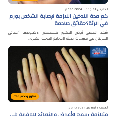
الخميس,14 نوفمبر, 2024 3:10 م
كم مدة التدخين اللازمة لإصابة الشخص بورم
في الرئة؟حقائق صادمة
شهد الصيفي أوضح الدكتور قسطنطين لاكتيونوف أخصائي
السرطان في تصريحات حديثة المخاطر الصحية الكبيرة…
تقارير وتحقيقات
السبت,9 نوفمبر, 2024 3:43 م
متلازمة رينود: الأعراض والنصائح للوقاية في