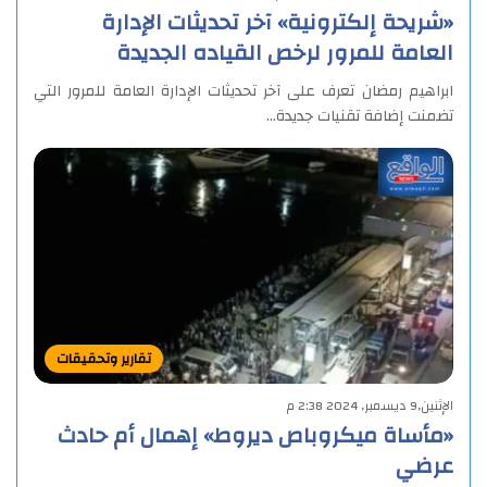
«شريحة إلكترونية» آخر تحديثات الإدارة
العامة للمرور لرخص القياده الجديدة
ابراهيم رمضان تعرف على آخر تحديثات الإدارة العامة للمرور التي
تضمنت إضافة تقنيات جديدة…
تقارير وتحقيقات
الإثنين,9 ديسمبر, 2024 2:38 م
«مأساة ميكروباص ديروط» إهمال أم حادث
عرضي