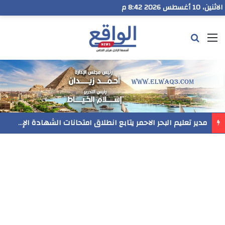
الاثنين، 10 أغسطس 2026 8:42 م
القائمة
بحث عن
رسميا..فيلم المنير ينافس في مهرجان Follow Your Heart بنيويورك