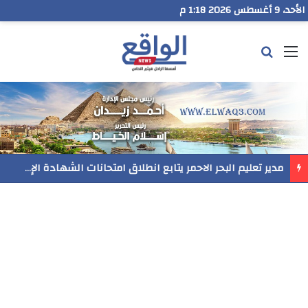
الأحد، 9 أغسطس 2026 1:18 م
القائمة
بحث عن
رسميا..فيلم المنير ينافس في مهرجان Follow Your Heart بنيويورك