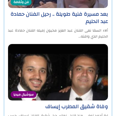
فن وثقافة
بعد مسيرة فنية طويلة .. رحيل الفنان حمادة
عبد الحليم
ألاء السقا نعى الفنان عبد العزيز مخيون زميله الفنان حمادة عبد
الحليم الذي وافته…
سوشيال ميديا
وفاة شقيق المطرب إيساف
اية أحمد توفى، منذ قليل، نمازى جبل شقيق الفنان إيساف، حسب