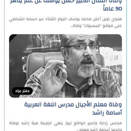
وفاة الفنان الكبير حسن يوسف عن عمر يناهز
90 عاماً
هايدى زوين أعلن محمد يوسف اليوم الثلاثاء عبر حسابه الشخصي
على موقع “فيسبوك” وفاة…
دفتر عزاء
وفاة معلم الأجيال مدرس اللغة العربية
أسامة راشد
مجلس إدارة وتحرير الواقع نيوز ينعي الزميلة هبة راشد لوفاة
والدها أسامة راشد معلم…