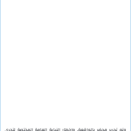
وتم تحرير محضر بالواقعة، وإخطار النيابة العامة المختصة لتجرى