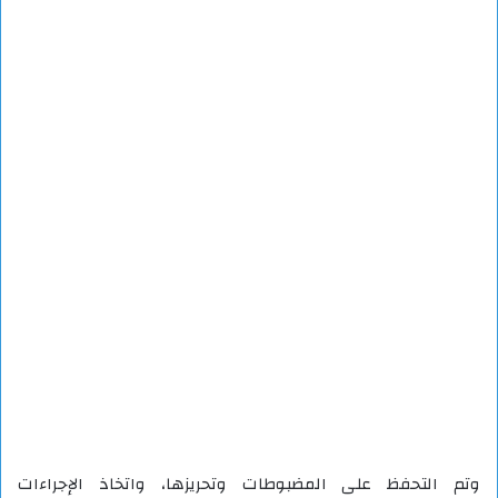
وتم التحفظ على المضبوطات وتحريزها، واتخاذ الإجراءات