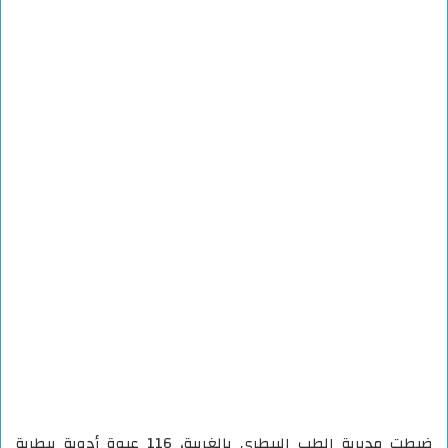
ضبطت مديرية الطب البيطرى بالغربية، 116 عبوة أدوية بيطرية