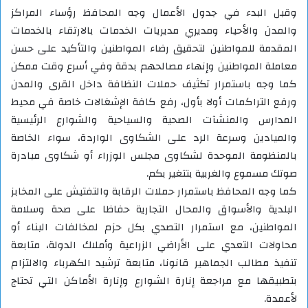
وقبل البدء في جدول الأعمال وجه المحافظ رؤساء المراكز
والمدن والأحياء ومديري مديريات الخدمات بالارتقاء بالخدمات
المقدمة للمواطنين لتحقيق رضاء المواطنين والتأكيد على حسن
معاملة المواطنين وإنهاء مصالحهم بدقة وفي أسرع وقت ممكن
كما وجه باستمرار تكثيف حملات النظافة داخل القرى والمدن
ورفع التراكمات أولا بأول، رفع كافة الإشغالات خاصة في محيط
المدارس والمنشآت الصحية والسياحية والشوارع الرئيسية
والميادين وسرعة الرد على الشكاوى الواردة، سواء الخاصة
بالمنظومة الموحدة لشكاوى مجلس الوزراء أو شكاوى مبادرة
صوتك مسموع والغربية بتتغير بكم.
كما وجه المحافظ باستمرار حملات الرقابة والتفتيش على المخابز
البلدية والأسواق والمحال التجارية حفاظا على صحة وسلامة
المواطنين، مع استمرار التصدي بكل حزم لمخالفات البناء أو
محاولات التعدي على الأراضي الزراعية وأملاك الدولة، متابعة
تنفيذ مطالب الجماهير قانونا، متابعة ترشيد الكهرباء والالتزام
بتطبيقها مع مراجعة إنارة الشوارع وإنارة الأماكن التي تحتاج
لأعمدة.