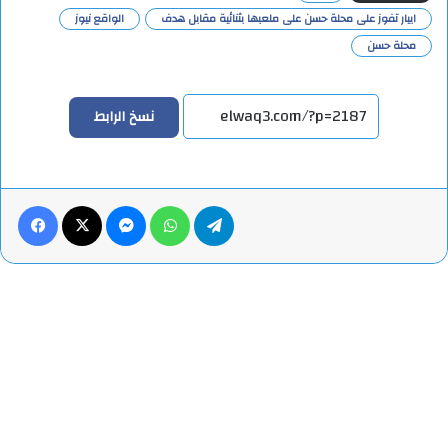
ابيار تفوز على محلة حسن على ملعبها بثنائية مقابل هدف
الواقع نيوز
محلة حسن
نسخ الرابط
تيلقرام
واتساب
ماسنجر
X
فيس