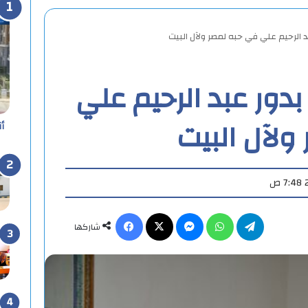
 الرحيم علي في حبه لمصر ولآل البيت
دور عبد الرحيم علي
ولآل البيت
أ
تيلقرام
واتساب
ماسنجر
X
فيسبوك
شاركها