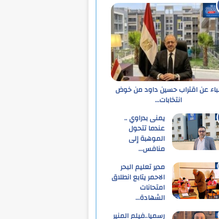
نباء عن اقتراب حسين داود من خوض
انتخابات…
يمنى بدراوي ..
عندما تتحول
الموهبة إلى
منافس…
مدير تعليم البحر
الاحمر يتابع انطلاق
امتحانات
الشهادة…
رسميا..فيلم المنير