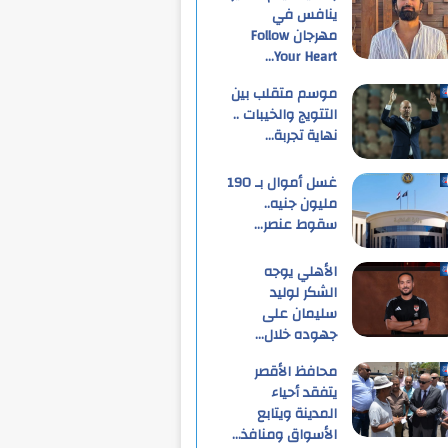
ينافس في
مهرجان Follow
Your Heart…
موسم متقلب بين
التتويج والخيبات ..
نهاية تجربة…
غسل أموال بـ 190
مليون جنيه..
سقوط عنصر…
الأهلي يوجه
الشكر لوليد
سليمان على
جهوده خلال…
محافظ الأقصر
يتفقد أحياء
المدينة ويتابع
الأسواق ومنافذ…