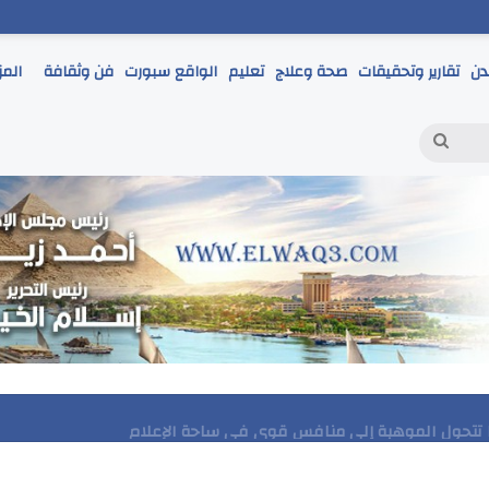
دن
تقارير وتحقيقات
صحة وعلاج
تعليم
الواقع سبورت
فن وثقافة
المز
بحث
عن
حمر يتابع انطلاق امتحانات الشهادة الإعدادية ويؤكد: الانضباط