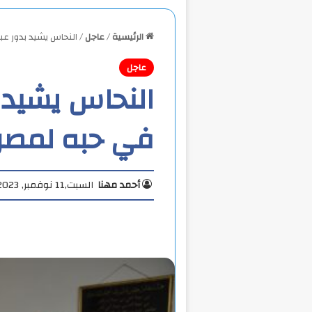
الرئيسية
/
عاجل
/
النحاس يشيد بدور عبد
عاجل
النحاس يشيد ب
في حبه لمصر 
أحمد مهنا
السبت,11 نوفمبر, 2023 7:48 ص