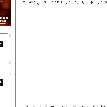
م علي لآل البيت يدل علي الصفاء النفسي والسلام
جلس إدارة وتحرير البوابة نيوز، اليوم الثلاثاء حرص على