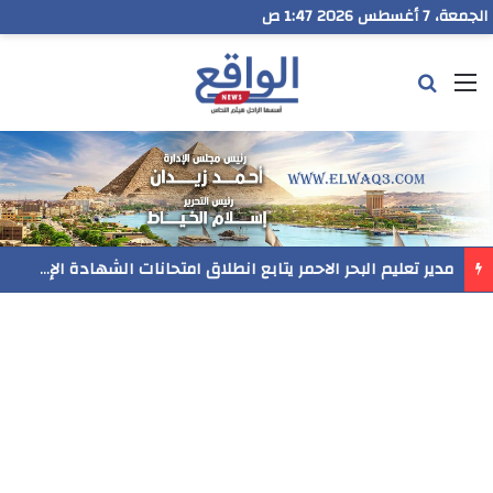
الجمعة، 7 أغسطس 2026 1:47 ص
القائمة
بحث عن
رسميا..فيلم المنير ينافس في مهرجان Follow Your Heart بنيويورك