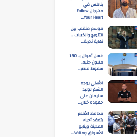
ينافس في
مهرجان Follow
Your Heart…
موسم متقلب بين
التتويج والخيبات ..
نهاية تجربة…
غسل أموال بـ 190
مليون جنيه..
سقوط عنصر…
الأهلي يوجه
الشكر لوليد
سليمان على
جهوده خلال…
محافظ الأقصر
يتفقد أحياء
المدينة ويتابع
الأسواق ومنافذ…