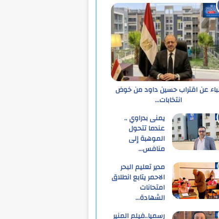
نباء عن اقتراب حسين داود من خوض
انتخابات…
يمنى بدراوي ..
عندما تتحول
الموهبة إلى
منافس…
مدير تعليم البحر
الاحمر يتابع انطلاق
امتحانات
الشهادة…
رسميا..فيلم المنير