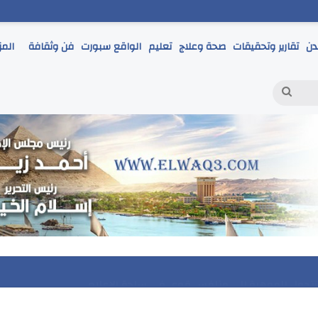
دن
تقارير وتحقيقات
صحة وعلاج
تعليم
الواقع سبورت
فن وثقافة
المز
بحث
عن
مر يتابع انطلاق امتحانات الشهادة الإعدادية ويؤكد: الانضباط