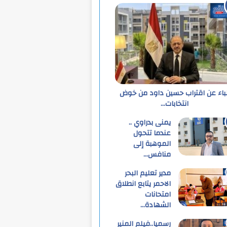
نباء عن اقتراب حسين داود من خوض
انتخابات…
يمنى بدراوي ..
عندما تتحول
الموهبة إلى
منافس…
مدير تعليم البحر
الاحمر يتابع انطلاق
امتحانات
الشهادة…
رسميا..فيلم المنير