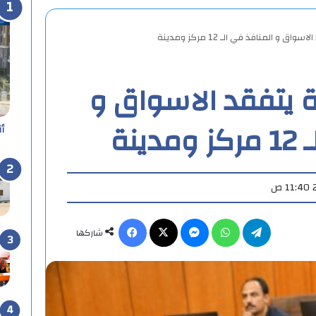
 و المنافذ في الـ 12 مركز ومدينة
ة يتفقد الاسواق و
ينة
أ
تيلقرام
واتساب
ماسنجر
X
فيسبوك
شاركها