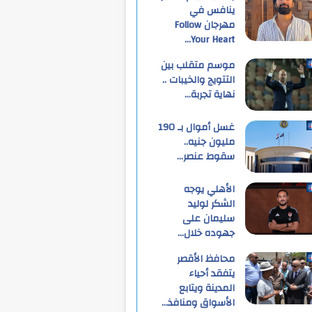
ينافس في
مهرجان Follow
Your Heart…
موسم متقلب بين
التتويج والخيبات ..
نهاية تجربة…
غسل أموال بـ 190
مليون جنيه..
سقوط عنصر…
الأهلي يوجه
الشكر لوليد
سليمان على
جهوده خلال…
محافظ الأقصر
يتفقد أحياء
المدينة ويتابع
الأسواق ومنافذ…