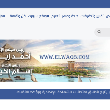
دن
تقارير وتحقيقات
صحة وعلاج
تعليم
الواقع سبورت
فن وثقافة
المز
بحث
عن
مر يتابع انطلاق امتحانات الشهادة الإعدادية ويؤكد: الانضباط