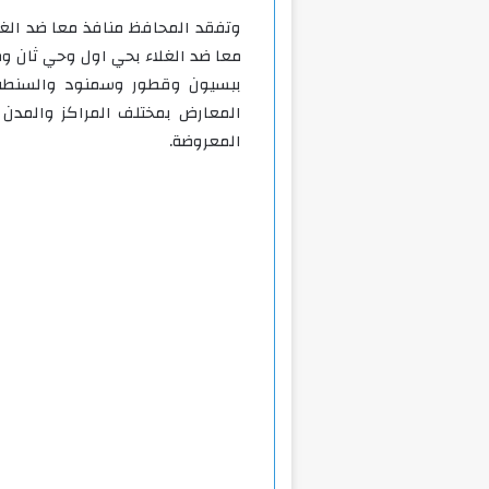
وتفقد المحافظ منافذ معا ضد الغلا
معا ضد الغلاء بحي اول وحي ثان ومر
ببسيون وقطور وسمنود والسنطة و
المعارض بمختلف المراكز والمدن ل
المعروضة.