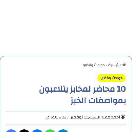
الرئيسية
/
حوادث وقضايا
حوادث وقضايا
10 محاضر لمخابز يتلاعبون
بمواصفات الخبز
أحمد مهنا
السبت,11 نوفمبر, 2023 6:31 ص
تيلقرام
واتساب
ماسنجر
X
فيس