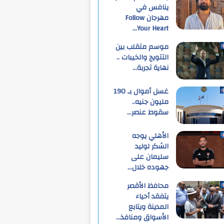
ينافس في
مهرجان Follow
Your Heart…
موسم متقلب بين
التتويج والخيبات ..
نهاية تجربة…
غسل أموال بـ 190
مليون جنيه..
سقوط عنصر…
الأهلي يوجه
الشكر لوليد
سليمان على
جهوده خلال…
محافظ الأقصر
يتفقد أحياء
المدينة ويتابع
الأسواق ومنافذ…