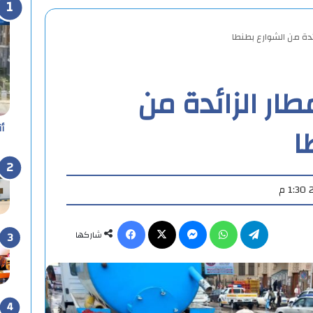
زائدة من الشوارع بطنطا
مطار الزائدة من
ا
أ
تيلقرام
واتساب
ماسنجر
X
فيسبوك
شاركها