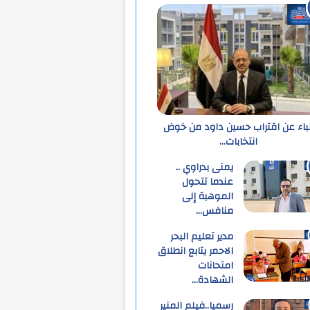
نباء عن اقتراب حسين داود من خوض
انتخابات…
يمنى بدراوي ..
عندما تتحول
الموهبة إلى
منافس…
مدير تعليم البحر
الاحمر يتابع انطلاق
امتحانات
الشهادة…
رسميا..فيلم المنير