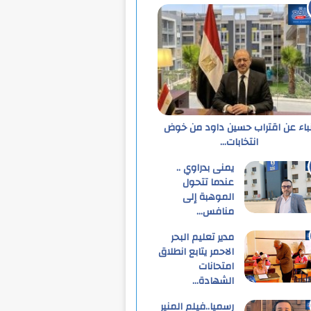
نباء عن اقتراب حسين داود من خوض
انتخابات…
يمنى بدراوي ..
عندما تتحول
الموهبة إلى
منافس…
مدير تعليم البحر
الاحمر يتابع انطلاق
امتحانات
الشهادة…
رسميا..فيلم المنير