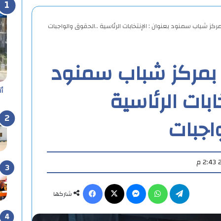
ركز شباب سمنود بعنوان : الإنتخابات الرئاسية ..الحقوق والواجبات
 بمركز شباب سمنود
خابات الرئاسية
أ
اجبات
تيلقرام
واتساب
ماسنجر
X
فيسبوك
شاركها