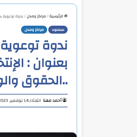
الرئيسية
/
مراكز ومدن
/
ندوة توعوية بم
سمنود
مراكز ومدن
ندوة توعوية
بعنوان : الإنت
..الحقوق والو
أحمد مهنا
الثلاثاء,14 نوفمبر, 2023 2:43 م