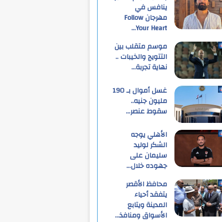
ينافس في
مهرجان Follow
Your Heart…
موسم متقلب بين
التتويج والخيبات ..
نهاية تجربة…
غسل أموال بـ 190
مليون جنيه..
سقوط عنصر…
الأهلي يوجه
الشكر لوليد
سليمان على
جهوده خلال…
محافظ الأقصر
يتفقد أحياء
المدينة ويتابع
الأسواق ومنافذ…