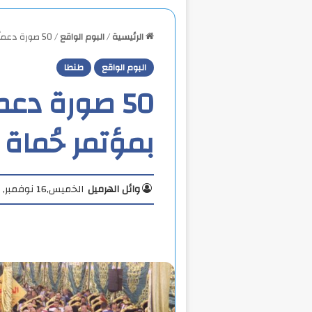
الرئيسية
/
البوم الواقع
/
50 صورة دعماً للرئيس السيسي بمؤتمر حُماة الوطن
البوم الواقع
طنطا
50 صورة دع
بمؤتمر حُماة
وائل الهرميل
الخميس,16 نوفمبر, 2023 9:00 م