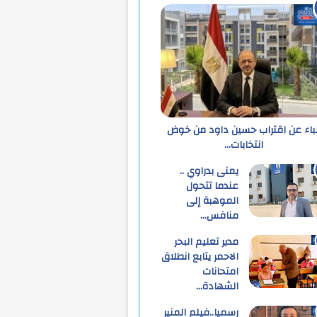
نباء عن اقتراب حسين داود من خوض
انتخابات…
يمنى بدراوي ..
عندما تتحول
الموهبة إلى
منافس…
مدير تعليم البحر
الاحمر يتابع انطلاق
امتحانات
الشهادة…
رسميا..فيلم المنير