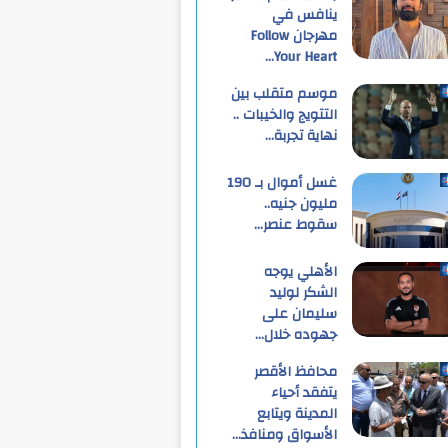
ينافس في
مهرجان Follow
Your Heart…
موسم متقلب بين
التتويج والخيبات ..
نهاية تجربة…
غسل أموال بـ 190
مليون جنيه..
سقوط عنصر…
الأهلي يوجه
الشكر لوليد
سليمان على
جهوده خلال…
محافظ الأقصر
يتفقد أحياء
المدينة ويتابع
الأسواق ومنافذ…