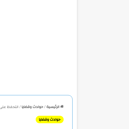
الرئيسية
/
حوادث وقضايا
/
التحفظ على 38 كيلو لحوم ودواجن وأسماك غير صالحة للإستهلاك ا
حوادث وقضايا