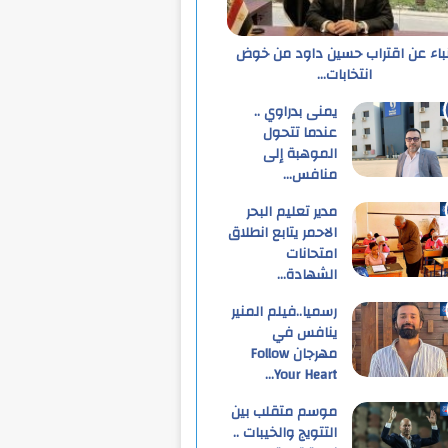
نباء عن اقتراب حسين داود من خوض
انتخابات…
يمنى بدراوي ..
عندما تتحول
الموهبة إلى
منافس…
مدير تعليم البحر
الاحمر يتابع انطلاق
امتحانات
الشهادة…
رسميا..فيلم المنير
ينافس في
مهرجان Follow
Your Heart…
موسم متقلب بين
التتويج والخيبات ..