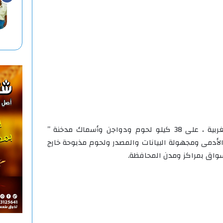
تحفظت مديرية الطب البيطرى بالغربية ، على 38 كيلو لحوم ودواجن وأسماك مدخنة ”
 الأدمى ومجهولة البيانات والمصدر ولحوم مذبوحة خارج
سواق بمراكز ومدن المحافظة.