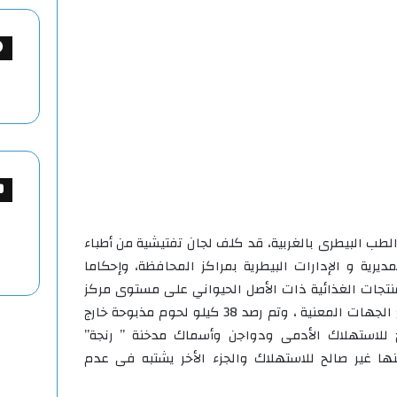
 الطب البيطرى بالغربية، قد كلف لجان تفتيشية من أطباء
ديرية و الإدارات البيطرية بمراكز المحافظة، وإحكاما
منتجات الغذائية ذات الأصل الحيواني على مستوى مركز
ومدن المحافظة، وذلك تنسيقا مع الجهات المعنية ، وتم رصد 38 كيلو لحوم مذبوحة خارج
 للاستهلاك الأدمى ودواجن وأسماك مدخنة ” رنجة”
ها غير صالح للاستهلاك والجزء الأخر يشتبه فى عدم