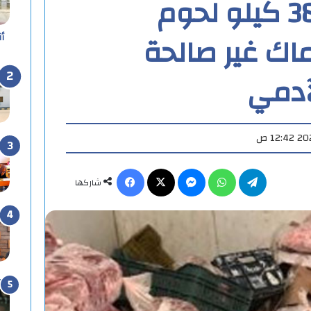
التحفظ على 38 كيلو لحوم
اك غير صالحة
أ
آدمي
تيلقرام
واتساب
ماسنجر
X
فيسبوك
شاركها