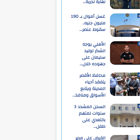
نهاية تجربة…
غسل أموال بـ 190
مليون جنيه..
سقوط عنصر…
الأهلي يوجه
الشكر لوليد
سليمان على
جهوده خلال…
محافظ الأقصر
يتفقد أحياء
المدينة ويتابع
الأسواق ومنافذ…
السجن المشدد 3
سنوات لمتهم
بالتعدي على
طفل…
القبض على مدير