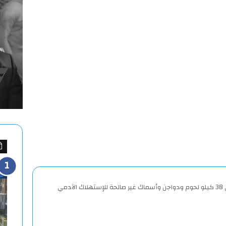
لآدمي