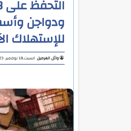
ودواجن وأسم
للإستهلاك ال
وائل الهرميل
السبت,18 نوفمبر, 2023 12:42 ص