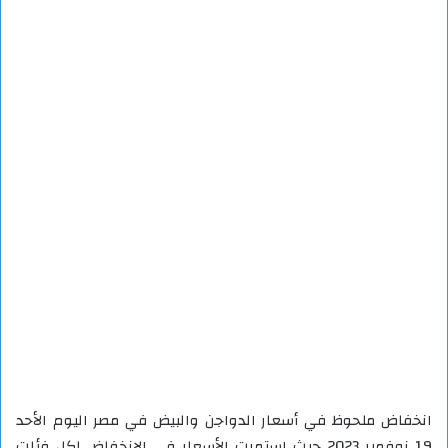
انخفاض ملحوظ في أسعار الدواجن والبيض في مصر اليوم الأحد
19 نوفمبر 2023 حيث استمرت الأسعار في الانخفاض لكل فئات