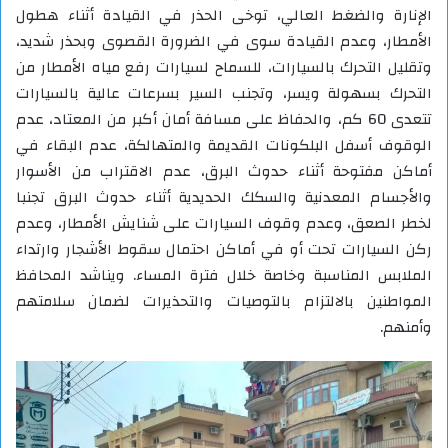
الإنارة والضغط العالي، توخى الحذر في القيادة أثناء هطول
الأمطار، وعدم القيادة سوى في الضرورة القصوى وبحذر شديد،
وتقليل التحرك بالسيارات، للسماح لسيارات رفع مياه الأمطار من
التحرك بسهولة ويسر، وتجنب السير بسرعات عالية بالسيارات
تتعدى 60 كم، ‏والحفاظ على مسافة أمان أكبر من المعتاد، عدم
‏الوقوف أسفل البلكونات القديمة والمتهالكة، عدم ‏البقاء في
أماكن مفتوحة أثناء حدوث البرق، عدم ‏الاقتراب من الأسوار
والأجسام المعدنية والسكك الحديدية ‏أثناء حدوث البرق تجنبا
لخطر الصعق، وعدم وقوف السيارات على شنايش الأمطار، وعدم
ركن السيارات تحت أو في أماكن احتمال سقوط الأشجار وارتداء
الملابس المناسبة وخاصة خلال فترة المساء. ويناشد المحافظ
المواطنين بالالتزام بالتوصيات والتحذيرات لضمان سلامتهم
وأمنهم.