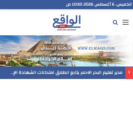
الخميس، 6 أغسطس 2026 10:50 ص
القائمة
بحث عن
رسميا..فيلم المنير ينافس في مهرجان Follow Your Heart بنيويورك