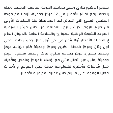
يستمر الدكتور طارق رحمي محافظ الغربية، متابعته الدقيقة لحظة
بلحظة لرفع نواتج الأمطار في 12 مركز ومدينة، تزامنا مع موجة
الطقس السيئ التي تتعرض لها المحافظة منذ الساعات الأولى
من صباح اليوم، حيث يتابع المحافظ من خلال مركز السيطرة
الموحد للشبكة الوطنية للطوارئ والسلامة العامة بالديوان العام
إزالة مياه الأمطار أولا بأول في حي أول وثان ومركز طنطا وحي
أول وثان ومركز المحلة الكبرى ومركز ومدينة كفر الزيات، مركز
ومدينة بسيون، مركز ومدينة قطور، مركز ومدينة سمنود، مركز
ومدينة زفتى، عبر اتصال مرئي مع رؤساء المراكز والمدن والأحياء
خلال شاشات وأجهزة تكنولوجية حديثة تنقل الموقع والأحداث
فعليا للوقوف على ما يتم خلال عملية رفع مياه الأمطار.