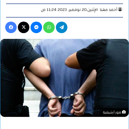
أحمد مهنا
الإثنين,20 نوفمبر, 2023 11:24 ص
تيلقرام
واتساب
ماسنجر
X
فيس
صور أرشيفية