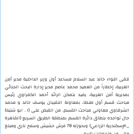
تلقى اللواء خالد عبد السلام مساعد أول وزير الداخلية مدير أمن
الغربية، إخطاراً من العميد محمد عاصم مدير إدارة البحث الجنائي
بمديرية أمن الغربية، يفيد بتمكن الرائد أحمد الكفراوي رئيس
مباحث قسم أول طنطا، بمعاونة النقيبان يوسف خالد و محمد
الشرقاوي معاوني مباحث القسم، من القبض على (ا . ابو شتيه)
حال تواجده بنطاق دائرة القسم بمنطقة الطريق السريع (القاهرة
_الإسكندرية الزراعي) وبحوزته 78 فرش حشيش وسلاح ناري ومبلغ
مالي من متحصلات البيع .