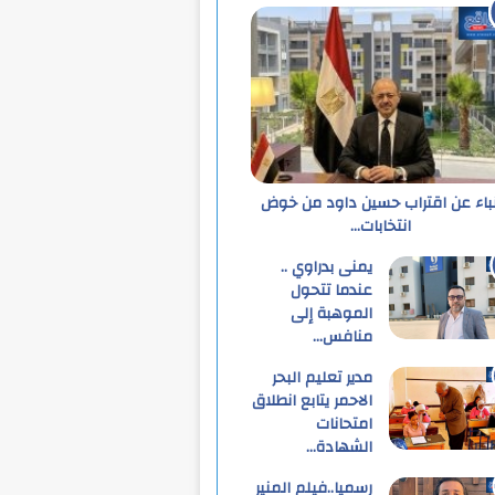
نباء عن اقتراب حسين داود من خوض
انتخابات…
يمنى بدراوي ..
عندما تتحول
الموهبة إلى
منافس…
مدير تعليم البحر
الاحمر يتابع انطلاق
امتحانات
الشهادة…
رسميا..فيلم المنير