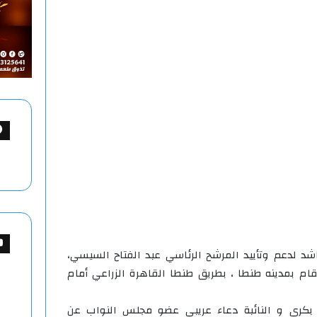
شد لدعم وتأييد المرشح الرئاسي عبد الفتاح السيسي،
خابات الرئاسية ٢٠٢٤ والمقام بمدينه طنطا ، بطريق طنطا القاهرة الزراعي أمام
كري و النائبة دعاء عريبي عضو مجلس النواب عن