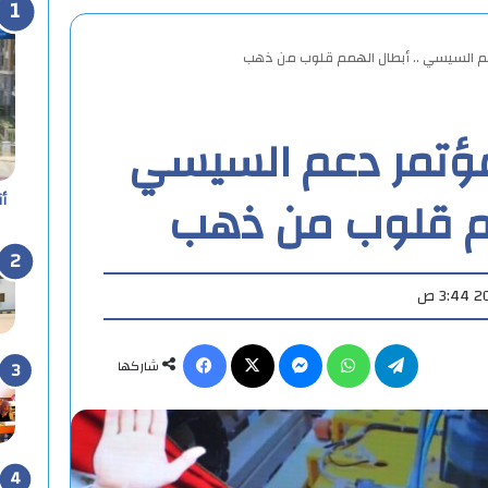
م السيسي .. أبطال الهمم قلوب من ذهب
ؤتمر دعم السيسي
مم قلوب من ذهب
أ
تيلقرام
واتساب
ماسنجر
X
فيسبوك
شاركها