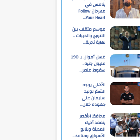
ينافس في
مهرجان Follow
Your Heart…
موسم متقلب بين
التتويج والخيبات ..
نهاية تجربة…
غسل أموال بـ 190
مليون جنيه..
سقوط عنصر…
الأهلي يوجه
الشكر لوليد
سليمان على
جهوده خلال…
محافظ الأقصر
يتفقد أحياء
المدينة ويتابع
الأسواق ومنافذ…