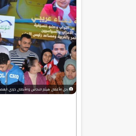
رجل الأعمال هيثم النحاس والأبطال ذوي الهمم