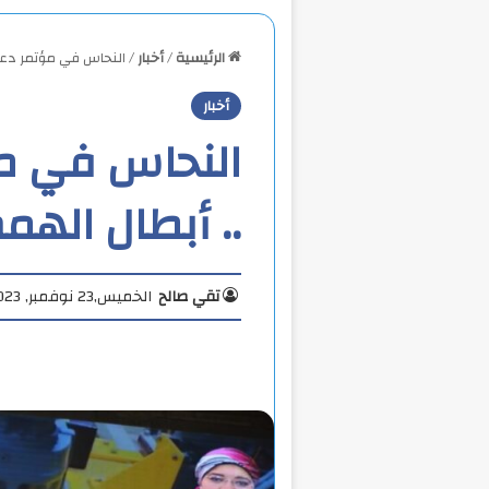
الرئيسية
/
أخبار
/
النحاس في مؤتمر دع
أخبار
النحاس في م
.. أبطال اله
تقي صالح
الخميس,23 نوفمبر, 2023 3:44 ص