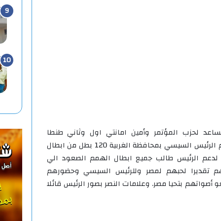
ساعد لحزب المؤتمر وأمين امانتي اول وثاني طنطا
والمسؤل عن المؤتمر الحاشد لدعم الرئيس السيسي بمحافظة الغربية 120 بطل من ابطال
دعم الرئيس طالب جميع ابطال الهمم الصعود الي
لهم تقديرا لحبهم لمصر وللرئيس السيسي وحضورهم
 أصواتهم بتحيا مصر. وعلامات النصر بصور الرئيس قائلا