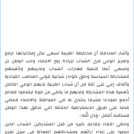
وأشار المحافظ أن محافظة الغربية تسعى بكل إمكانياتها لرفع
وتعزيز الوعي لدى الشباب لزيادة روح الانتماء وحب الوطن بل
وتسعى أيضا لتنمية مهارات الشباب وتدريبهم وتأهيلهم
للمشاركة السياسية وخلق كوادر شبابية لتولي المناصب القيادية
وأضاف إنني على ثقة من أن شباب الغربية لديهم الوعي الكامل
بأهمية هذه المشاركة ولديهم ما يكفي من قوة ليقدموا للعالم
أجمع نموذجا مشرفا يحتذى به في المواطنة والانتماء للمضي
قدما على طريق الديمقراطية الخلاقة التي تحقق لهذا الوطن
مستقبلا أفضل -بإذن الله-.
وحظي اللقاء بتفاعلا كبيرا من قبل المشاركين الشباب الذين
حرصوا على إبداء آرائهم ومشاركتهم الفعالة في سبل تعزيز