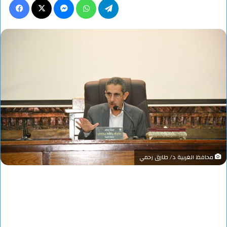
محافظ الغربية د/ طارق رحمي