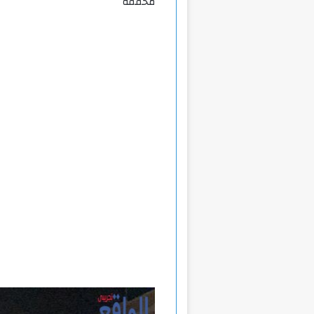
محققه