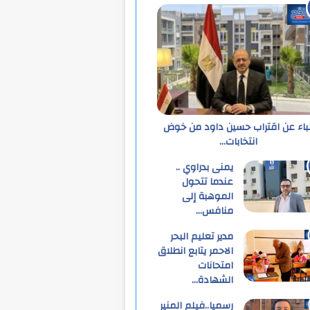
نباء عن اقتراب حسين داود من خوض
انتخابات…
يمنى بدراوي ..
عندما تتحول
الموهبة إلى
منافس…
مدير تعليم البحر
الاحمر يتابع انطلاق
امتحانات
الشهادة…
رسميا..فيلم المنير