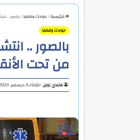
الرئيسية
/
حوادث وقضايا
/
بالصور .. ا
حوادث وقضايا
بالصور .. انت
من تحت الأنق
هايدي زوين
الثلاثاء,5 ديسمبر, 2023 7:40 م