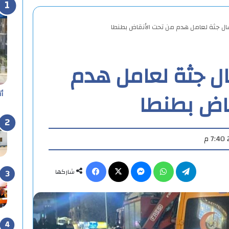
نتشال جثة لعامل هدم من تحت الأنقاض بطنطا
شال جثة لعامل هدم
اض بطنطا
أ
تيلقرام
واتساب
ماسنجر
X
فيسبوك
شاركها