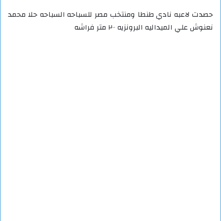
حصدت لاعبه نادي طنطا ومنتخب مصر للسباحه السباحه حلا محمد
نعنوش علي الميداليه البرونزيه ٢٠٠ متر فراشه