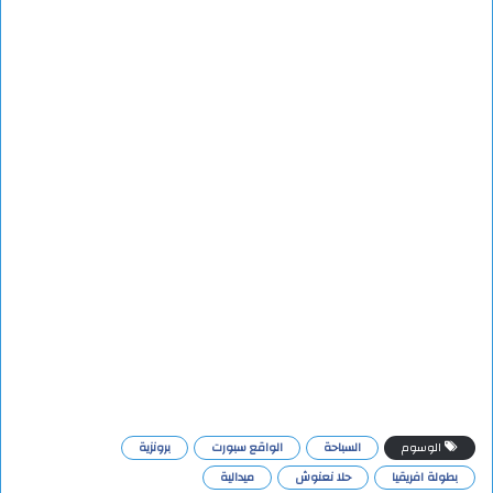
الوسوم
السباحة
الواقع سبورت
برونزية
بطولة افريقيا
حلا نعنوش
ميدالية