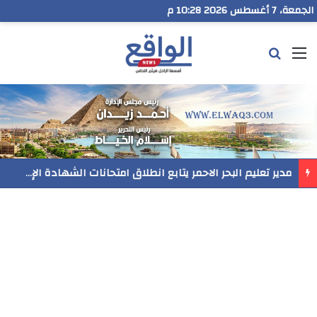
الجمعة، 7 أغسطس 2026 10:28 م
القائمة
بحث عن
رسميا..فيلم المنير ينافس في مهرجان Follow Your Heart بنيويورك