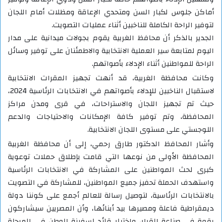
أماكن جلوس لكبار السن ومتحدي الإعاقة ومظلات أمام اللجان
لتوفير الراحة الكاملة للناخبين أثناء عمليات التصويت.
الجدير بالذكر أن محافظ الغربية يقوم بجولات ميدانية على مدار
اليوم لمتابعة سير العملية الانتخابية والاطمئنان على توفير وسائل
الراحة للمواطنين أثناء الإدلاء بأصواتهم.
وكانت محافظة الغربية، قد أنهت تجهيز المقرات الانتخابية
لاستقبال الناخبين للإدلاء بأصواتهم في الانتخابات الرئاسية 2024،
حيث تم تجهيز اللجان والاستراحات، في قرى ومدن مراكز
المحافظة، وتم توفير كافة الإمكانات والاحتياجات والدعم
اللوجستي على مستوى اللجان الانتخابية.
وأشار المحافظ الدكتور طارق رحمي، إلى أن محافظة الغربية
المحافظة الأولى من نوعها التي قامت بإطلاق حملات توعوية
كبرى لحث المواطنين على المشاركة في الانتخابات الرئاسية
واستهدف الحملة تحفيز جميع المواطنين، للمشاركة في التصويت
بالانتخابات الرئاسية، لتوصيل رسالة للعالم أجمع على كوننا دولة
ديمقراطية فاعلة ومصيرها بيد أبنائها، وأن المصريين سيشاركون
بقوة في صناعة القرار، واختيار قائد لسفينة الوطن في المرحلة