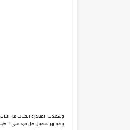
وشهدت المبادرة المئات من الناس
وطوابير لحصول كل فرد علي ٢ كيلو مقابل ٥٠ جنيها للكيلو بدلا من ٩٠ جنيها