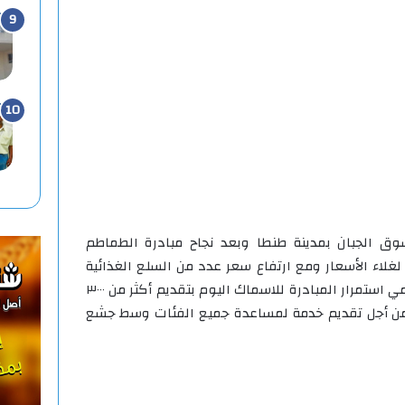
وق الجبان بمدينة طنطا وبعد نجاح مبادرة الطماطم
غلاء الأسعار ومع ارتفاع سعر عدد من السلع الغذائية
والأسماك واللحوم نجح أولاد الشامي استمرار المبادرة للاسماك اليوم بتقديم أكثر من ٣٠٠٠
من السمك ب٥٠ جنيها من أجل تقديم خدمة لمساعدة جميع الفئات وسط جشع