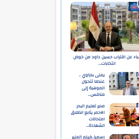
نباء عن اقتراب حسين داود من خوض
انتخابات…
يمنى بدراوي ..
عندما تتحول
الموهبة إلى
منافس…
مدير تعليم البحر
الاحمر يتابع انطلاق
امتحانات
الشهادة…
رسميا..فيلم المنير