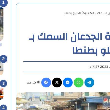
جنيهاً للكيلو بطنطا
ة الجدعان السمك بـ
أ
تيلقرام
واتساب
ماسنجر
X
فيسبوك
شاركها