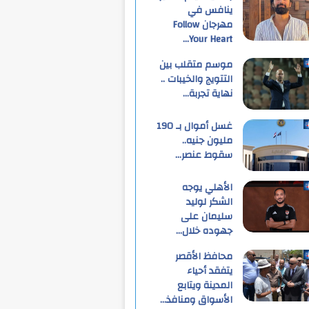
ينافس في
مهرجان Follow
Your Heart…
موسم متقلب بين
التتويج والخيبات ..
نهاية تجربة…
غسل أموال بـ 190
مليون جنيه..
سقوط عنصر…
الأهلي يوجه
الشكر لوليد
سليمان على
جهوده خلال…
محافظ الأقصر
يتفقد أحياء
المدينة ويتابع
الأسواق ومنافذ…