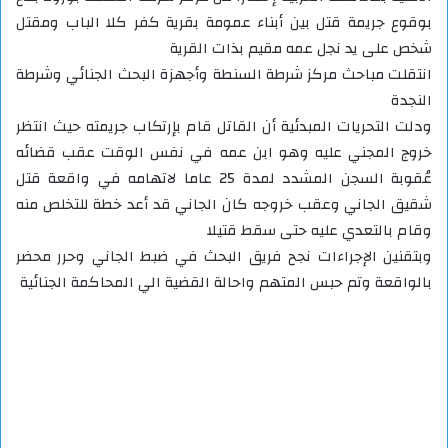
بوقوع جريمة قتل بين أبناء عمومة بقرية كفر كلا الباب ومقتل
شخص على يد نجل عمه مقيم بذات القرية
انتقلت مباحث مركز شرطة السنطة وأجهزة البحث الجنائي وشرطة
النجدة
ودلت التحريات المبدئية أن القاتل قام بإرتكاب جريمته حيث انتظر
خروج المجني عليه وهو ابن عمه في نفس الوقت عقب قضائه
عُقوبة السجن المشدد لمدة 25 عاما لاتهامه في واقعة قتل
شقيق الجاني وعقب خروجه كان الجاني قد أعد خطة للتخلص منه
وقام بالتعدي عليه حتى سقط قتيلا
وبتقنين الإجراءات نجح فريق البحث في ضبط الجاني وحرر محضر
بالواقعة وتم حبس المتهم واحالة القضية الي المحاكمة الجنائية