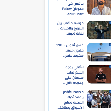
ينافس في
مهرجان Follow
Your Heart…
موسم متقلب بين
التتويج والخيبات ..
نهاية تجربة…
غسل أموال بـ 190
مليون جنيه..
سقوط عنصر…
الأهلي يوجه
الشكر لوليد
سليمان على
جهوده خلال…
محافظ الأقصر
يتفقد أحياء
المدينة ويتابع
الأسواق ومنافذ…