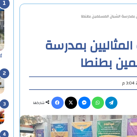
ين بمدرسة الشبان المسلمين بطنطا
المثاليين بمدرسة
مين بطنطا
أ
تيلقرام
واتساب
ماسنجر
X
فيسبوك
شاركها