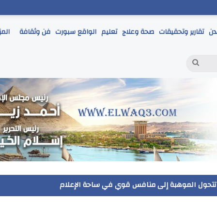
دن
تقارير وتحقيقات
صحة وعلاج
تعليم
الواقع سبورت
فن وثقافة
المز
بحث
عن
مر يتابع انطلاق امتحانات الشهادة الإعدادية ويؤكد: الانضباط