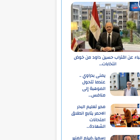
نباء عن اقتراب حسين داود من خوض
انتخابات…
يمنى بدراوي ..
عندما تتحول
الموهبة إلى
منافس…
مدير تعليم البحر
الاحمر يتابع انطلاق
امتحانات
الشهادة…
رسميا..فيلم المنير