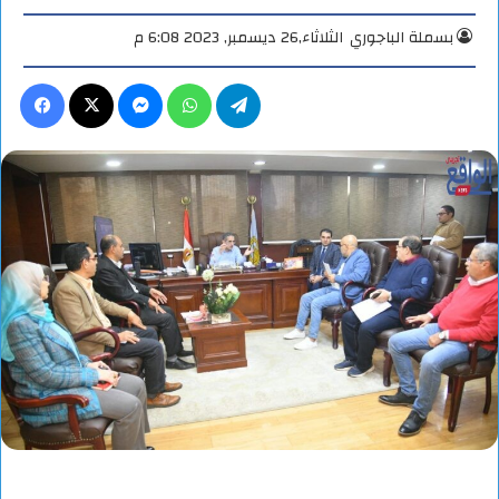
بسملة الباجوري
الثلاثاء,26 ديسمبر, 2023 6:08 م
تيلقرام
واتساب
ماسنجر
X
فيس