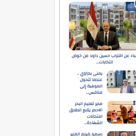
نباء عن اقتراب حسين داود من خوض
انتخابات…
يمنى بدراوي ..
عندما تتحول
الموهبة إلى
منافس…
مدير تعليم البحر
الاحمر يتابع انطلاق
امتحانات
الشهادة…
رسميا..فيلم المنير