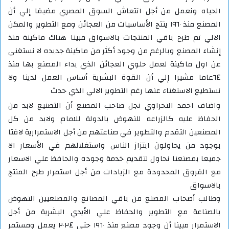
الحياه ونعمل من أجل انتعاش السوق المصري مضيفا إلي أن
المصنع منذ ١٩٦٠ ينتج الأساسيات من العجائن ومع التطوير والمكن
الالي تم طرح باقي المنتجات بالاسواق مبينا هناك ماكينة منذ
إنشاء المصنع وبالرغم من وجود أكثر من ماكينة جديده لا نستغني
عن اول ماكينة لعمل حلوي العجائن الذي بداء المصنع بها منذ
٦٤عاما مشيرا إلي أن القوة البشرية أساس العمل لدينا ولا
نستطيع الاستغناء عنها رغم التطوير الالي الذي حدث
واضاف احمد النحراوي نجل صاحب المصنع أن التصنيع لابد من
الحفاظ عليه كالزراعه للنهوض بالدولة للامام ولابد من كل
المصنعين التقدم والتطوير في صناعتهم من أجل الاستمرارية لافتا
بوجود من يحاولون ابتزاز الناس واستغلالهم في الأسعار الا
جميعا بمصنعنا نحاول لتقديم خدمة وجوده والحافظ علي الاسعار
مع الفروق المحدودة مع الزيادات من أجل استمرار طرح المنتج
بالاسواق
وطالب أصحاب المصنع من باقي المصانع والمصنعيين النهوض
بالصناعة مع التطوير والحفاظ علي الأيدي البشرية من أجل
الاستمرار مبينا أن وجود مصنع منذ ١٩٦٠ حتي ٢٠٢٤ يعمل ومستمر