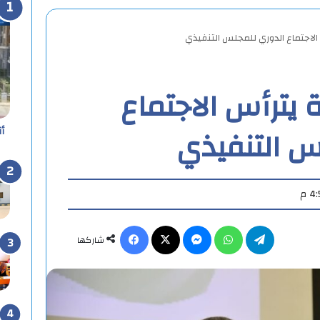
الاجتماع الدوري للمجلس التنفيذي
 يترأس الاجتماع
س التنفيذي
أ
تيلقرام
واتساب
ماسنجر
X
فيسبوك
شاركها