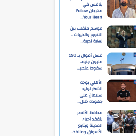
ينافس في
مهرجان Follow
Your Heart…
موسم متقلب بين
التتويج والخيبات ..
نهاية تجربة…
غسل أموال بـ 190
مليون جنيه..
سقوط عنصر…
الأهلي يوجه
الشكر لوليد
سليمان على
جهوده خلال…
محافظ الأقصر
يتفقد أحياء
المدينة ويتابع
الأسواق ومنافذ…