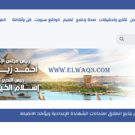
دن
تقارير وتحقيقات
صحة وعلاج
تعليم
الواقع سبورت
فن وثقافة
المز
بحث
عن
مر يتابع انطلاق امتحانات الشهادة الإعدادية ويؤكد: الانضباط