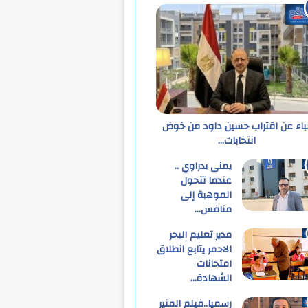
نباء عن اقتراب حسين داود من خوض
انتخابات…
يمنى بدراوي ..
عندما تتحول
الموهبة إلى
منافس…
مدير تعليم البحر
الاحمر يتابع انطلاق
امتحانات
الشهادة…
رسميا..فيلم المنير