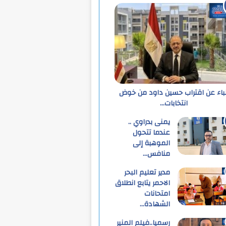
نباء عن اقتراب حسين داود من خوض
انتخابات…
يمنى بدراوي ..
عندما تتحول
الموهبة إلى
منافس…
مدير تعليم البحر
الاحمر يتابع انطلاق
امتحانات
الشهادة…
رسميا..فيلم المنير