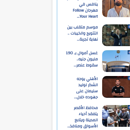
ينافس في
مهرجان Follow
Your Heart…
موسم متقلب بين
التتويج والخيبات ..
نهاية تجربة…
غسل أموال بـ 190
مليون جنيه..
سقوط عنصر…
الأهلي يوجه
الشكر لوليد
سليمان على
جهوده خلال…
محافظ الأقصر
يتفقد أحياء
المدينة ويتابع
الأسواق ومنافذ…