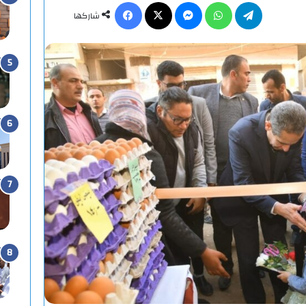
تيلقرام
واتساب
ماسنجر
X
فيسبوك
شاركها