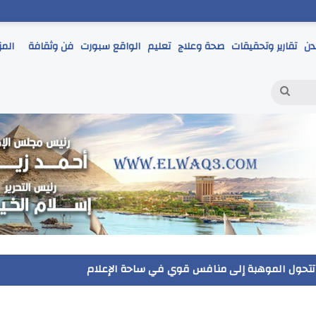
دن
تقارير وتحقيقات
صحة وعلاج
تعليم
الواقع سبورت
فن وثقافة
المز
بحث
عن
مر يتابع انطلاق امتحانات الشهادة الإعدادية ويؤكد: الانضباط