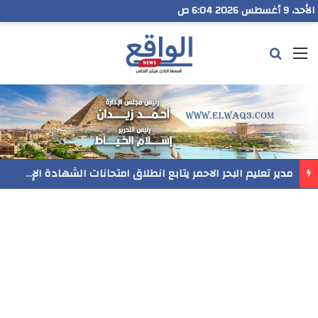
الأحد، 9 أغسطس 2026 6:04 ص
القائمة
بحث عن
رسميا..فيلم المنير ينافس في مهرجان Follow Your Heart بنيويورك