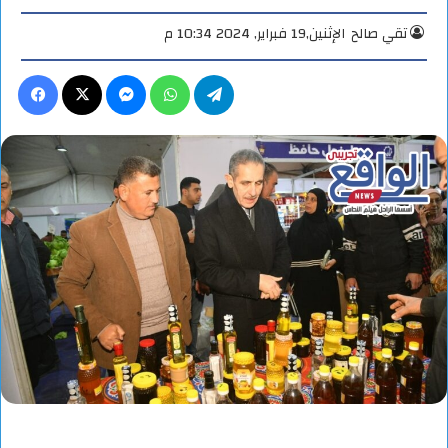
تقي صالح
الإثنين,19 فبراير, 2024 10:34 م
تيلقرام
واتساب
ماسنجر
X
فيس