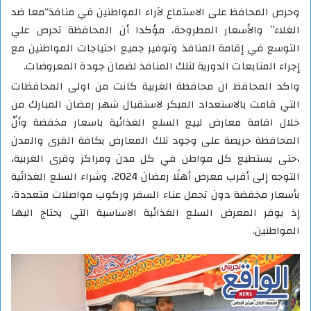
وحرص المحافظ على الاستماع لآراء المواطنين في منافذ“معا ضد
الغلاء” والأسعار المطروحة، مؤكدا أن المحافظة تحرص علي
التوسع في إقامة المنافذ وتوفير جميع احتياجات المواطنين مع
إجراء المتابعات الدورية لتلك المنافذ لضمان جودة المعروضات.
واكد المحافظ ان محافظة الغربية كانت من اولى المحافظات
التي قامت بالاستعداد المبكر لاستقبال شهر رمضان المبارك من
خلال اقامة معارض لبيع السلع الغذائية باسعار مخفضة وأنّ
المحافظة حريصة على وجود تلك المعارض بكافة القرى والمدن
،حتى يستطيع كل مواطن في كل مدن ومراكز وقرى الغربية،
التوجه إلى أقرب معرض أهلًا رمضان 2024، وشراء السلع الغذائية
بأسعار مخفضة دون تحمل عناء السفر وركوب مواصلات متعددة،
إذ يوفر المعرض السلع الغذائية الاساسية التي يحتاج اليها
المواطنين.