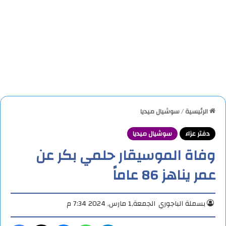
الرئيسية
/
سوشيال ميديا
دفتر عزاء
سوشيال ميديا
وفاة الموسيقار حلمي بكر عن
عمر يناهز 86 عاماً
بسملة الباجوري
الجمعة,1 مارس, 2024 7:34 م
تيلقرام
واتساب
ماسنجر
X
فيس