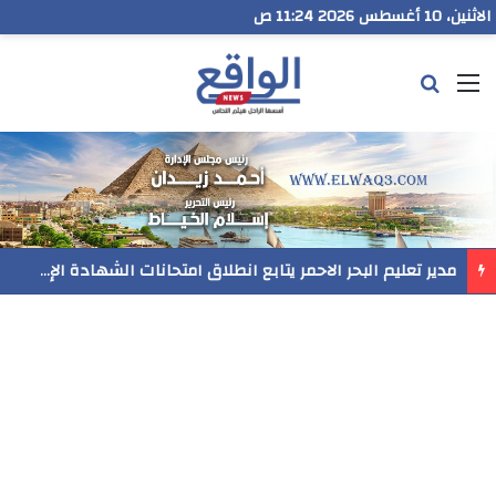
الاثنين، 10 أغسطس 2026 11:24 ص
القائمة
بحث عن
رسميا..فيلم المنير ينافس في مهرجان Follow Your Heart بنيويورك