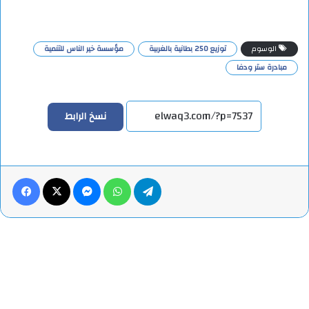
الوسوم
توزيع 250 بطانية بالغربية
مؤسسة خير الناس للتنمية
مبادرة ستر ودفا
نسخ الرابط
تيلقرام
واتساب
ماسنجر
X
فيس