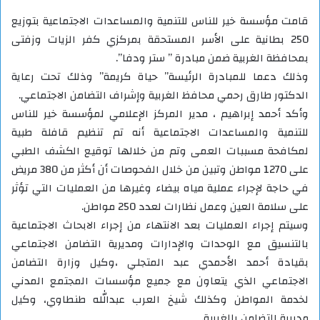
قامت مؤسسة خير للناس للتنمية والمساعدات الاجتماعية بتوزيع
250 بطانية على الأسر المستحقة بمركزي كفر الزيات وزفتى
بمحافظة الغربية ضمن مبادرة ” ستر ودفا”.
وذلك دعما للمبادرة الرئيسة” حياة كريمة” وذلك تحت رعاية
الدكتور طارق رحمي محافظ الغربية وإشراف التضامن الاجتماعي.
وأكد أحمد إبراهيم ، مدير المركز الإعلامي لمؤسسة خير للناس
للتنمية والمساعدات الاجتماعية أنه تم تنظيم قافلة طبية
لمكافحة مسببات العمى وتم من خلالها توقيع الكشف الطبي
على 1270 مواطن وتبين من خلال الفحوصات أن أكثر من 380 مريض
في حاجة لإجراء عملية مياه بيضاء وغيرها من العمليات التي تؤثر
على سلامة العين وعمل نظارات لعدد 250 مواطن.
وسيتم إجراء العمليات بعد الانتهاء من إجراء الابحاث الاجتماعية
بالتنسيق مع الوحدات والإدارات ومديرية التضامن الاجتماعي
بقيادة أحمد الأحمدي عبد المتجلي ،وكيل وزارة التضامن
الاجتماعي الذي يتعاون مع جميع مؤسسات المجتمع المدني
لخدمة المواطن وكذلك شيخ العرب عبدالله طنطاوي، وكيل
مديرية التضامن بالغربية.