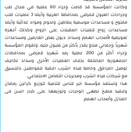
وكانت المؤسسة قد قامت بإجراء 60 عملية في مجال طب
وجراحات العيون للمرضى بمحافظة الغربية وأيضا 3 عمليات قلب
مفتوح و مساعدات موسمية بطاطين ولحوم ومواد غذائية وأيضا
مساعدات زواج للفتيات المقبلات على الزواج وكذلك أجهزة
تعويضية لأصحاب الهمم وسداد ديون بعض الغارمين ومساعدات
شهرياً بإجمالي مبلغ يقدر بأكثر من مليون جنيه. وتقوم المؤسسة
بإجراء أكثر من 200 عملية رمد شهريا للمرضى بمحافظات
الجمهورية المختلفة بخلاف العمليات الأخرى وسداد تكاليف
توصيل المرافق وخاصة مياه الشرب النقية للمواطنين بالتنسيق
مع شركات مياه الشرب ومديريات التضامن الاجتماعي.
هذا وتستعد مؤسسة خير للناس للتنمية لتوزيع كراتين رمضان
وتنفيذ مطبخ لطهى الوحبات وتوزيعها على كبار السن فى
المنازل وأصحاب الهمم.