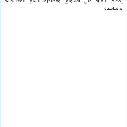
إحكام الرقابة على الأسواق ومصادرة السلع المغشوشة
والفاسدة.