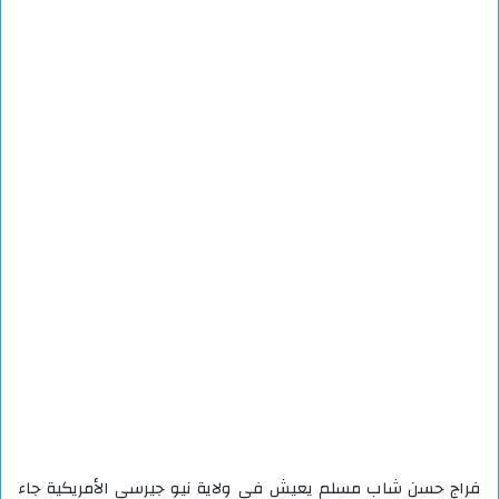
فراج حسن شاب مسلم يعيش في ولاية نيو جيرسي الأمريكية جاء