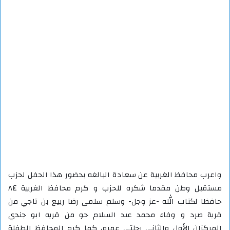
واعرب محافظ الغربية عن سعادة البالغه بحضور هذا الحفل لحزب
مستقبل وطن مقدما شكره للحزب و كرم محافظ الغربية ٨٤
حافظا لكتاب الله -عز وجل- وسلم سلمى رضا ربيع بن تاجي من
قرية صرد و وفاء محمد عبد السلام حو من قريه ابو جندي
المركزان الأول والثاني رحلتي عمره، كما كرم المحافظ الطفلة