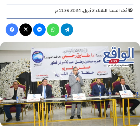
ألاء السقا
الثلاثاء,2 أبريل, 2024 11:36 م
تيلقرام
واتساب
ماسنجر
X
فيس