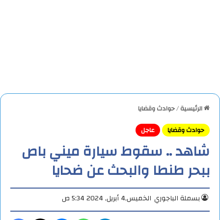
الرئيسية
/
حوادث وقضايا
حوادث وقضايا
عاجل
شاهد .. سقوط سيارة ميني باص
ببحر طنطا والبحث عن ضحايا
بسملة الباجوري
الخميس,4 أبريل, 2024 5:34 ص
تيلقرام
واتساب
ماسنجر
X
فيس