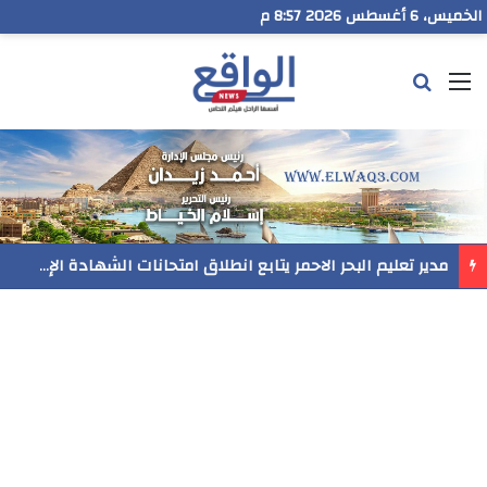
الخميس، 6 أغسطس 2026 8:57 م
القائمة
بحث عن
رسميا..فيلم المنير ينافس في مهرجان Follow Your Heart بنيويورك