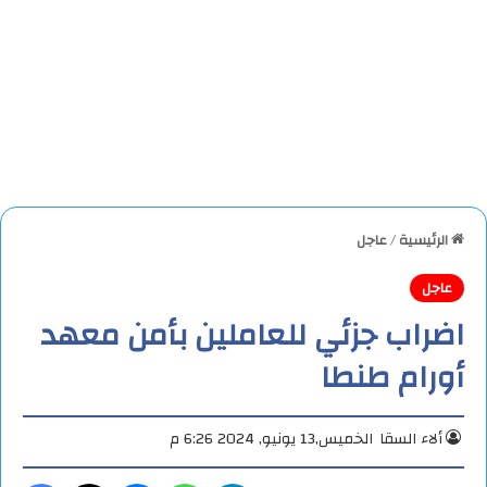
الرئيسية
/
عاجل
عاجل
اضراب جزئي للعاملين بأمن معهد
أورام طنطا
ألاء السقا
الخميس,13 يونيو, 2024 6:26 م
تيلقرام
واتساب
ماسنجر
X
فيس