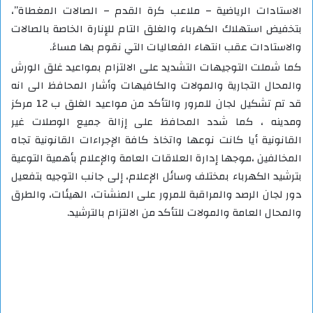
الاستادات الرياضية – ملاعب كرة القدم – الصالات المغطاة”،
بتخفيض استهلاك الكهرباء والغلق التام للإنارة الخاصة بالصالات
والاستادات عقب انتهاء الفعاليات التي نقوم بها مساءً.
كما شملت التوجيهات التشديد على الالتزام بمواعيد غلق الورش
والمحال التجارية والمولات والكافيهات وأشار المحافظ الى انه
قد تم تشكيل لجان للمرور والتأكد من مواعيد الغلق ب 12 مركز
ومدينه ، كما شدد المحافظ على إزالة جميع الوصلات غير
القانونية أيا كانت نوعها واتخاذ كافة الإجراءات القانونية تجاه
المخالفين ،موجها إدارة العلاقات العامة والإعلام بأهمية التوعية
بترشيد الكهرباء بمختلف وسائل الإعلام، إلى جانب التوجيه بتفعيل
دور لجان الرصد والمراقبة للمرور على المنشآت، الهيئات، والطرق
والمحال العامة والمولات للتأكد من الالتزام بالترشيد.