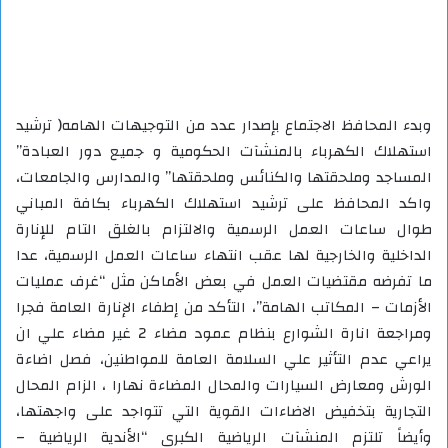
وبدء المحافظ الاجتماع بإصدار عدد من التوجيهات الهامه( ترشيد
استهلاك الكهرباء بالمنشآت الحكومية و جميع دور العبادة”
المساجد وملحقتها والكنائس وملحقتها” والمدارس والجامعات،
واكد المحافظ على ترشيد استهلاك الكهرباء بكافة المباني
طوال ساعات العمل الرسمية والالتزام بالغلق التام للإنارة
الداخلية والخارجية لها عقب انتهاء ساعات العمل الرسمية، عدا
ما تفرضه مقتضيات العمل في بعض الأماكن مثل “غرف عمليات
الأزمات – المكاتب الهامة”، التأكد من إطفاء الإنارة العامة فجرا
ومراجعة انارة الشوارع بنظام عمود مضاء 2 غير مضاء علي ان
يراعي عدم التأثير علي السلامة العامة للمواطنين، فصل اضاءة
الورش ومعارض السيارات والمحال المضاءة نهارا ، الزام المحال
التجارية بتخفيض الاضاءات القوية التي تتواجد على واجهتها،
وأيضاً تلتزم المنشآت الرياضية الكبرى “الأندية الرياضية –