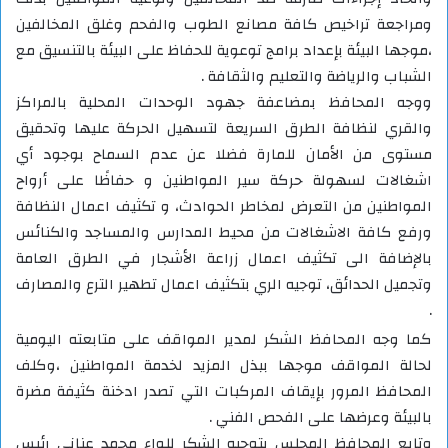
ومراجعة تراخيص كافة مصانع الطوب والفحم وغلق المخالفين
،موجها البيئة بإعداد برامج توعوية للحفاظ على البيئة بالتنسيق مع
الشباب والرياضة والتعليم والثقافة .
ووجه المحافظ بمضاعفة جهود الوحدات المحلية بالمراكز
والقري لنظافة الطرق السريعة لتسهيل الحركة عليها وتحقيق
مستوى من الأمان للمارة فضلا عن عدم السماح بوجود أي
اشغالات لسهولة حركة سير المواطنين و حفاظًا على أرواح
المواطنين من التعرض لمخاطر الحوادث، و تكثيف اعمال النظافة
ورفع كافة الاشغالات من محيط المدارس والمساجد والكنائس
بالإضافة الى تكثيف اعمال زراعة الأشجار في الطرق العامة
وتجميل الحدائق، توجيه الري بتكثيف اعمال تطهير الترع والمصارف
.
كما وجه المحافظ الشكر لمدير المواقف على متابعته اليومية
لحالة المواقف موجها ببذل المزيد لخدمة المواطنين ،وكلف
المحافظ المرور بإيقاف المركبات التي تصدر ادخنة كثيفة مضرة
بالبيئة وعرضها على الفحص الفني .
وتابع المحافظ المجلس بتوجيه الشكر للواء محمد عناني رئيس