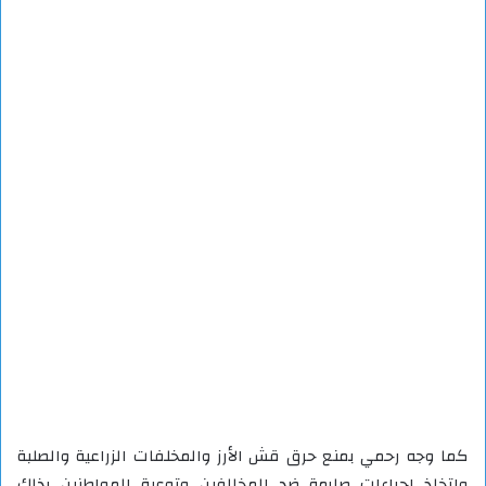
كما وجه رحمي بمنع حرق قش الأرز والمخلفات الزراعية والصلبة
واتخاذ إجراءات صارمة ضد المخالفين وتوعية المواطنين بذلك