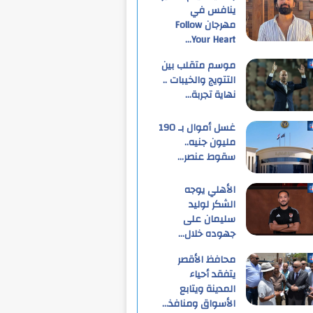
ينافس في
مهرجان Follow
Your Heart…
موسم متقلب بين
التتويج والخيبات ..
نهاية تجربة…
غسل أموال بـ 190
مليون جنيه..
سقوط عنصر…
الأهلي يوجه
الشكر لوليد
سليمان على
جهوده خلال…
محافظ الأقصر
يتفقد أحياء
المدينة ويتابع
الأسواق ومنافذ…