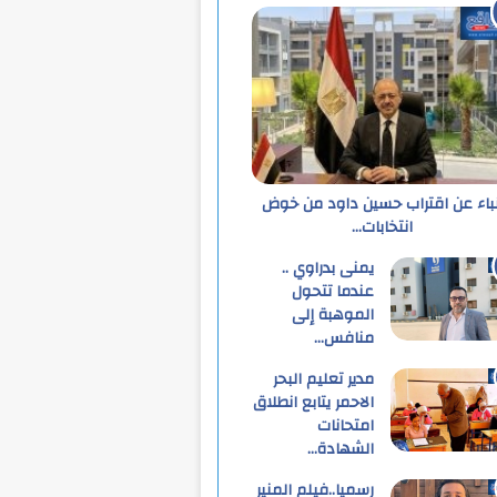
نباء عن اقتراب حسين داود من خوض
انتخابات…
يمنى بدراوي ..
عندما تتحول
الموهبة إلى
منافس…
مدير تعليم البحر
الاحمر يتابع انطلاق
امتحانات
الشهادة…
رسميا..فيلم المنير