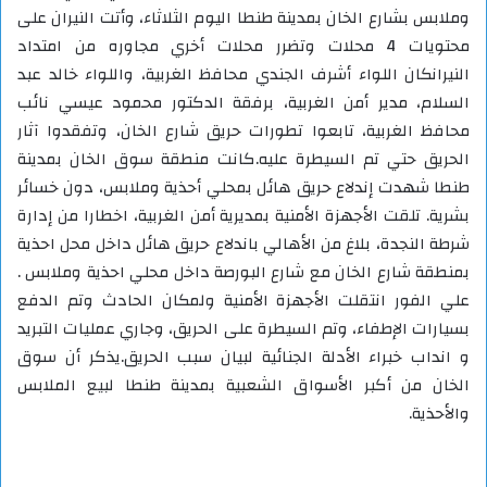
وملابس بشارع الخان بمدينة طنطا اليوم الثلاثاء، وأتت النيران على
محتويات 4 محلات وتضرر محلات أخري مجاوره من امتداد
النيرانكان اللواء أشرف الجندي محافظ الغربية، واللواء خالد عبد
السلام، مدير أمن الغربية، برفقة الدكتور محمود عيسي نائب
محافظ الغربية، تابعوا تطورات حريق شارع الخان، وتفقدوا آثار
الحريق حتي تم السيطرة عليه.كانت منطقة سوق الخان بمدينة
طنطا شهدت إندلاع حريق هائل بمحلي أحذية وملابس، دون خسائر
بشرية. تلقت الأجهزة الأمنية بمديرية أمن الغربية، اخطارا من إدارة
شرطة النجدة، بلاغ من الأهالي باندلاع حريق هائل داخل محل احذية
بمنطقة شارع الخان مع شارع البورصة داخل محلي احذية وملابس .
علي الفور انتقلت الأجهزة الأمنية ولمكان الحادث وتم الدفع
بسيارات الإطفاء، وتم السيطرة على الحريق، وجاري عمليات التبريد
و انداب خبراء الأدلة الجنائية لبيان سبب الحريق.يذكر أن سوق
الخان من أكبر الأسواق الشعبية بمدينة طنطا لبيع الملابس
والأحذية.