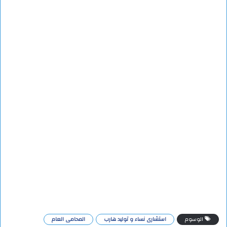
الوسوم
استشارى نساء و توليد هارب
المحامى العام