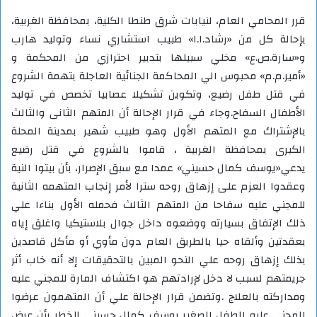
قرر المحامي العام، لنيابات شرق طنطا الكلية، بمحافظة الغربية،
بإحالة كل من «رشاد.ا.ا» طبيب استشاري نساء وتوليد هارب
و«سارة.ص.ع» مخلي سبيلها بتدبير احترازي من المحكمة و
«أمير.م.م» محبوس الي المحاكمة الجنائية العاجلة بتهمة الشروع
في قتل طفل رضيع، وتكوين تشكيلا عصابيا تخصص في توليد
الأطفال السفاح.وجاء في قرار الإحالة أن المتهم الثانى والثالث
بالإشتراك مع المتهم الأول وهو طبيب شهير بمدينة المحلة
الكبرى بمحافظة الغربية ، قاموا بالشروع في قتل رضيع
يدعي«يوسف كمال حسيني» عمدا مع سبق الإصرار، بأن بيتوا النية
وعقدوا العزم على إزهاق روحه سترا لأمر إنجاب المتهمه الثانية
للمجني عليه سفاحا من المتهم الثالث فحمله الأول بناءا علي
ذلك الإتفاق بسيارته ووضعوه داخل جوال بلاستيكيا واغلق إياه
بعقدتين وألقاه حيا بالطريق العام دون مأوي أو مأكل قاصدين
بذلك إزهاق روحه علي النحو المبين بالتحقيقات إلا أنه خاب أثر
جريمتهم لسبب لا دخل لإرادتهم هو اكتشاف المارة للمجني عليه
ومداركته بالعلاج .وتضمن قرار الإحالة علي أن المتهمون عرضوا
المجني عليه الطفل الصغير يوسف كمال حسيني للخطر بأن عرض