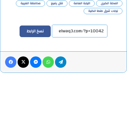
المحلة الكبرى
النيابة العامة
قتل رضيع
محافظة الغربية
نيابات شرق طنطا الكلية
نسخ الرابط
تيلقرام
واتساب
ماسنجر
X
فيس