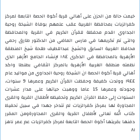
خيمت حالة من الحزن على أهالي قرية أكوة الحصة التابعة لمركز
كفرالزيات بمحافظة الغربية عقب علمهم بوفاة الشيخة روحية
الجداوي اقدم محفظة للقرأن الكريم في القرية والمحافظة
والتي تم تكريمها في مارس الماضي من الدكتور طارق رحمي
محافظ الغربية السابق والشيخ عبداللطيف طلحة شيخ المنطقة
الأزهرية بالمحافظة في الذكرى ١٠٨٤ لإنشاء الجامع الأزهر الذي
نظمته منطقة الغربية الأزهرية بالمركز الثقافي بطنطا واكد
أهالي قرية أكوة الحصة ان الشيخة روحية الجداوي من مواليد عام
١٩٤٤ وولدت كفيفة وحفظت القرأن الكريم وعمرها 9 سنوات،
وجودته وعمرها 15 عاما ووهبت حياتها على مدار عشرات
السنوات إلى حفظ القرآن الكريم وتحفيظه لأطفال القرية والقرى
المجاورة لها بمركز كفرالزيات لم تتدخر جهدا في سبيل تحفيظ
كتاب الله تعالى لأطفال القرية والقرى المجاورةومن المقرر
دفنها بقريتها أكوة الحصة التابعة لمركز كفرالزيات عم عمر ناهز
٨١