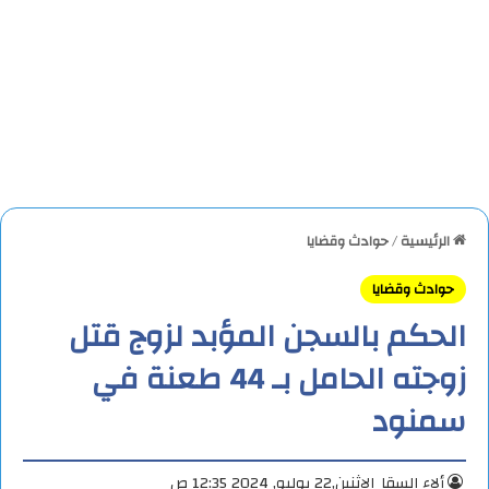
الرئيسية
/
حوادث وقضايا
حوادث وقضايا
الحكم بالسجن المؤبد لزوج قتل
زوجته الحامل بـ 44 طعنة في
سمنود
ألاء السقا
الإثنين,22 يوليو, 2024 12:35 ص