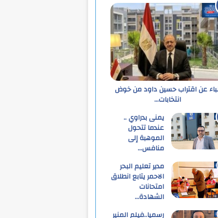
نباء عن اقتراب حسين داود من خوض
انتخابات…
يمنى بدراوي ..
عندما تتحول
الموهبة إلى
منافس…
مدير تعليم البحر
الاحمر يتابع انطلاق
امتحانات
الشهادة…
رسميا..فيلم المنير