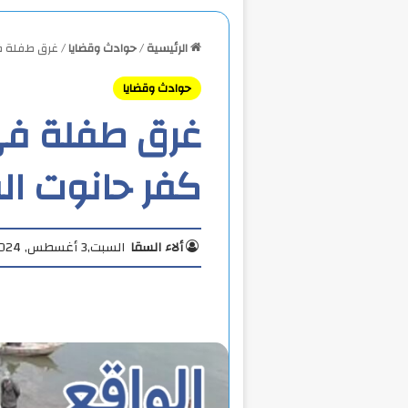
الرئيسية
/
حوادث وقضايا
/
غرق طفلة في
حوادث وقضايا
غرق طفلة في 
كفر حانوت ال
ألاء السقا
السبت,3 أغسطس, 2024 3:12 م