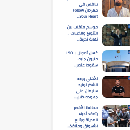
ينافس في
مهرجان Follow
Your Heart…
موسم متقلب بين
التتويج والخيبات ..
نهاية تجربة…
غسل أموال بـ 190
مليون جنيه..
سقوط عنصر…
الأهلي يوجه
الشكر لوليد
سليمان على
جهوده خلال…
محافظ الأقصر
يتفقد أحياء
المدينة ويتابع
الأسواق ومنافذ…