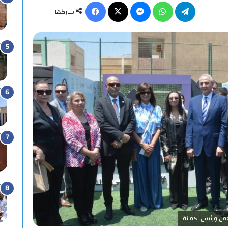
تيلقرام
واتساب
ماسنجر
X
فيسبوك
شاركها
مل ورئيس الامانة