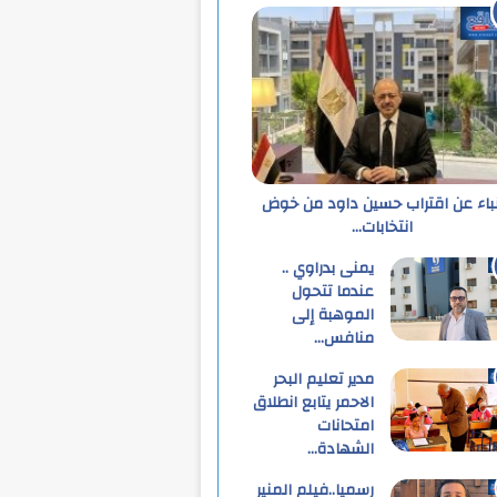
نباء عن اقتراب حسين داود من خوض
انتخابات…
يمنى بدراوي ..
عندما تتحول
الموهبة إلى
منافس…
مدير تعليم البحر
الاحمر يتابع انطلاق
امتحانات
الشهادة…
رسميا..فيلم المنير