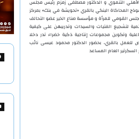
 الأهلي التنموي و الدكتور مصطفى زمزم رئيس مجلس
موذج المحاكاة البنكي بالقري «تحويشة في بنك» بمركز
جلس القومي للمرأة و مؤسسة صناع الخير عضو التحالف
نمية لتشجيع الفتيات والسيدات وتدريبهن على كيفية
علية وتكوين مجموعات إنتاجية ذكية خضراء تدر دخلا
 للعمل بالقري، بحضور الدكتور محمود عيسى نائب
السكرتير العام المساعد