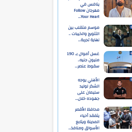
ينافس في
مهرجان Follow
Your Heart…
موسم متقلب بين
التتويج والخيبات ..
نهاية تجربة…
غسل أموال بـ 190
مليون جنيه..
سقوط عنصر…
الأهلي يوجه
الشكر لوليد
سليمان على
جهوده خلال…
محافظ الأقصر
يتفقد أحياء
المدينة ويتابع
الأسواق ومنافذ…