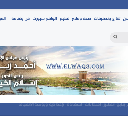
دن
تقارير وتحقيقات
صحة وعلاج
تعليم
الواقع سبورت
فن وثقافة
المز
بحث
عن
مر يتابع انطلاق امتحانات الشهادة الإعدادية ويؤكد: الانضباط