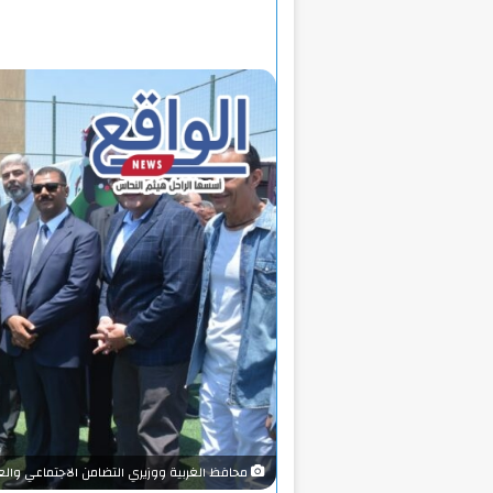
محافظ الغربية ووزيري التضامن الاجتماعي والع